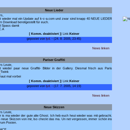
Neue Lieder
rs,
bt wieder mal ein Update auf k-c-a.com und zwar sind knapp 40 NEUE LIEDER
m Download bereitgestellt für euch.
el Spass damit
C.A
[
Komm. deaktiviert
]
| Link:
Keiner
gepostet von
lyd.
- (24. 8. 2005, 23:45)
News linken
Pariser Graffiti
rs Leute,
bt wieder paar neue Graffiti- Bilder in der Gallery. Diesmal frisch aus Paris
haut mal vorbei
[
Komm. deaktiviert
]
| Link:
Keiner
gepostet von
lyd.
- (17. 7. 2005, 14:19)
News linken
Neue Skizzen
rs Leute,
er is ma wieder der gute alte Ghost. Ich heb euch heut wieder was mit gebracht.
n neue Skizzen von mir, lso checkt das ma. Un net vergessen, immer schön ins
rum Posten.
EACE