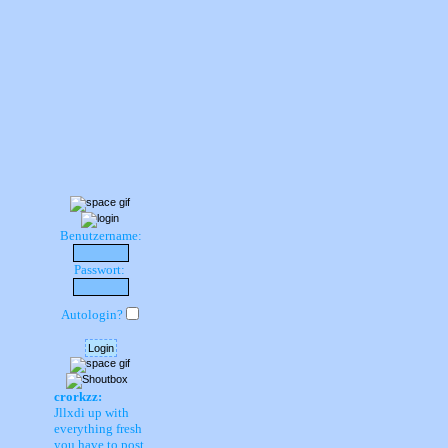
Benutzername:
Passwort:
Autologin?
crorkzz:
Jllxdi up with
everything fresh
you have to post.