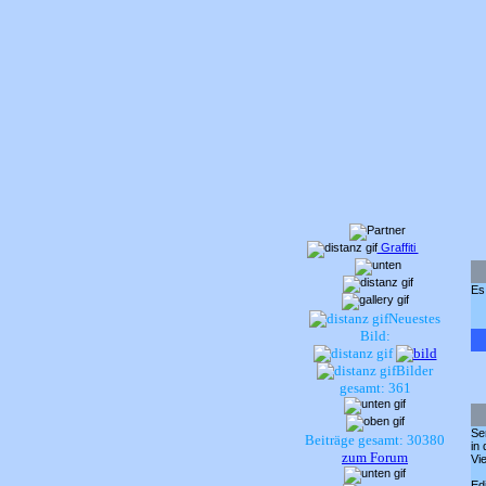
Graffiti
Es
Neuestes
Bild:
Bilder
gesamt: 361
Se
Beiträge gesamt: 30380
in 
zum Forum
Vi
Ed