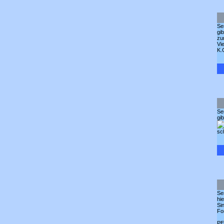
Se
gi
zu
Vi
K.
Se
gi
sc
Se
hi
Si
Fo
P