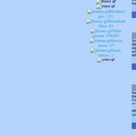
ho
Members
ges.: 131
Download
Files: 43
Visits
gesamt: 956283
davon
Se
Mi
heute: 37
da
mom.
er
online: 1
Mf
Na
Ga
Fo
=>
Mf
Ly