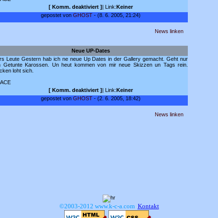
[
Komm. deaktiviert
]
| Link:
Keiner
gepostet von
GHOST
- (8. 6. 2005, 21:24)
News linken
Neue UP-Dates
rs Leute Gestern hab ich ne neue Up Dates in der Gallery gemacht. Geht nur
 Getunte Karossen. Un heut kommen von mir neue Skizzen un Tags rein.
cken loht sich.
EACE
[
Komm. deaktiviert
]
| Link:
Keiner
gepostet von
GHOST
- (2. 6. 2005, 18:42)
News linken
©2003-2012 www.k-c-a.com
Kontakt