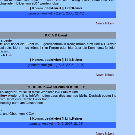
chgeladen, Bilder von 2007 werden folgen.
[
Komm. deaktiviert
]
| Link:
Keiner
gepostet von lyd. - (19. 3. 2008, 22:43)
News linken
K.C.A & Event
rs Leute,
tte April findet ein Event im Jugendzentrum in Königsbrunn statt und K.C.A wird
bei sein. Mehr Infos könnt ihr im Forum oder hier über die Kommentarfunktion
fragen.
G K.C.A
[
Komm. deaktiviert
]
| Link:
Keiner
gepostet von lyd. - (18. 3. 2008, 12:28)
News linken
<-- :::::::: K.C.A ist zurück :::::::: -->
ch längerer Pause ist diese Webseite inkl.
Forum
und
llery
wieder online. Ich/Wir hoffen dass dies auch so bleibt. Deshalb postet ins
rum, ladet eure Graffiti Bilder hoch
 beteiligt euch am Geschehen.
G
d. und Ghost von K.C.A
[
Komm. deaktiviert
]
| Link:
Keiner
gepostet von
lyd.
- (3. 9. 2007, 21:08)
News linken