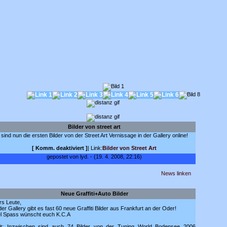
Bilder von street art
 sind nun die ersten Bilder von der Street Art Vernissage in der Gallery online!
[
Komm. deaktiviert
]
| Link:
Bilder von Street Art
gepostet von lyd. - (19. 4. 2008, 22:16)
News linken
Neue Graffiti+Auto Bilder
rs Leute,
der Gallery gibt es fast 60 neue Graffiti Bilder aus Frankfurt an der Oder!
el Spass wünscht euch K.C.A
it: Inzwischen sind auch 74 Bilder von der Tuning World Bodensee 2006