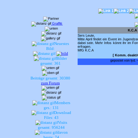
Graffiti
K.C.A
Sers Leute,
Mitte April findet ein Event im Jugendz
dabei sein. Mehr Infos könnt ihr im Fo
Neuestes
erfragen.
Bild:
MfG K.C.A
[
Komm. deaktiv
Bilder
gepostet von lyd. -
gesamt: 361
Beiträge gesamt: 30380
zum Forum
Members
ges.: 131
Download
Files: 43
Visits
gesamt: 956244
davon
heute: 74