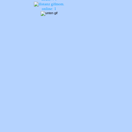
mom.
online: 1